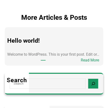
More Articles & Posts
Hello world!
Welcome to WordPress. This is your first post. Edit or…
:
Read More
H
e
l
Search
S
l
e
o
a
w
r
o
c
r