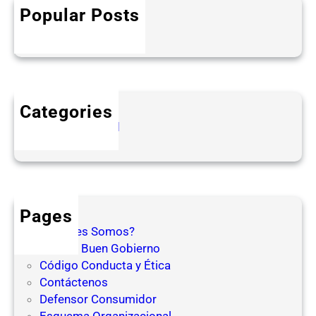
h
l
Popular Posts
Hello world!
d
octubre 1, 2024
!
Categories
Uncategorized
Pages
¿Quienes Somos?
Código Buen Gobierno
Código Conducta y Ética
Contáctenos
Defensor Consumidor
Esquema Organizacional